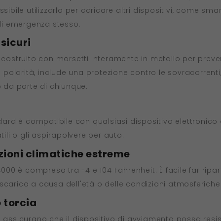
ssibile utilizzarla per caricare altri dispositivi, come sm
 di emergenza stesso.
 sicuri
struito con morsetti interamente in metallo per preveni
i polarità, include una protezione contro le sovracorrenti,
o da parte di chiunque.
rd è compatibile con qualsiasi dispositivo elettronico 
tili o gli aspirapolvere per auto.
zioni climatiche estreme
0 è compresa tra -4 e 104 Fahrenheit. È facile far ripar
si scarica a causa dell'età o delle condizioni atmosferiche
 torcia
a assicurano che il dispositivo di avviamento possa resi