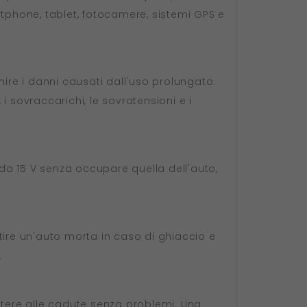
artphone, tablet, fotocamere, sistemi GPS e
re i danni causati dall'uso prolungato.
 i sovraccarichi, le sovratensioni e i
da 15 V senza occupare quella dell'auto,
tire un'auto morta in caso di ghiaccio e
.
stere alle cadute senza problemi. Una