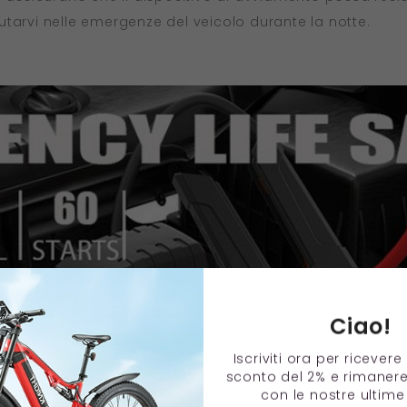
tarvi nelle emergenze del veicolo durante la notte.
Ciao!
Iscriviti ora per ricever
sconto del 2% e rimaner
con le nostre ultime 