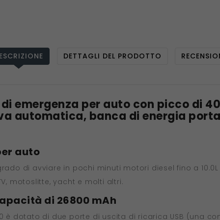
ESCRIZIONE
DETTAGLI DEL PRODOTTO
RECENSIO
i emergenza per auto con picco di 40
serva automatica, banca di energia porta
per auto
rado di avviare in pochi minuti motori diesel fino a 10.0L 
, motoslitte, yacht e molti altri.
capacità di 26800 mAh
0 è dotato di due porte di uscita di ricarica USB (una co