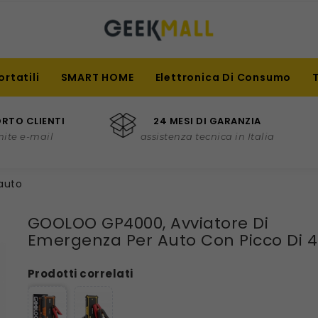
ortatili
SMART HOME
Elettronica Di Consumo
RTO CLIENTI
24 MESI DI GARANZIA
mite e-mail
assistenza tecnica in Italia
auto
GOOLOO GP4000, Avviatore Di
Emergenza Per Auto Con Picco Di 
Prodotti correlati