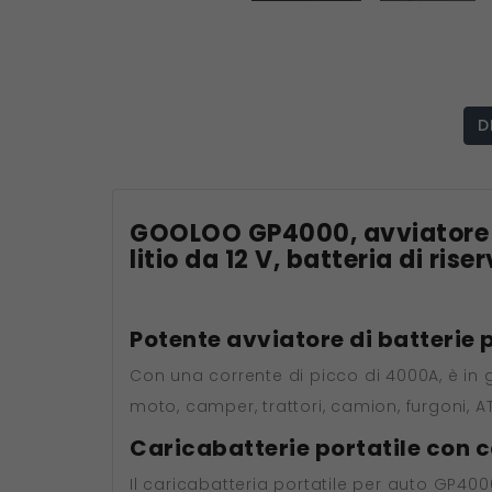
D
GOOLOO GP4000, avviatore d
litio da 12 V, batteria di ri
Potente avviatore di batterie 
Con una corrente di picco di 4000A, è in g
moto, camper, trattori, camion, furgoni, ATV
Caricabatterie portatile con 
Il caricabatteria portatile per auto GP400