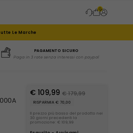
0
Tutte Le Marche
PAGAMENTO SICURO
Paga in 3 rate senza interessi con paypal
€ 109,99
€ 179,99
4000A
RISPARMIA € 70,00
Il prezzo più basso del prodotto nei
30 giorni precedenti la
promozione: € 109,99
Esaurito - Avvisami