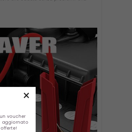
×
e un voucher
e aggiornato
offerte!