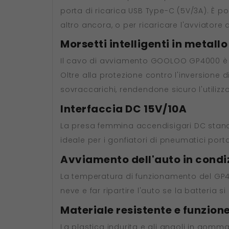
porta di ricarica USB Type-C (5V/3A). È po
altro ancora, o per ricaricare l'avviatore
Morsetti intelligenti in metallo
Il cavo di avviamento GOOLOO GP4000 è co
Oltre alla protezione contro l'inversione d
sovraccarichi, rendendone sicuro l'utilizz
Interfaccia DC 15V/10A
La presa femmina accendisigari DC standa
ideale per i gonfiatori di pneumatici porta
Avviamento dell'auto in condi
La temperatura di funzionamento del GP400
neve e far ripartire l'auto se la batteria 
Materiale resistente e funzione
La plastica indurita e gli angoli in gomm