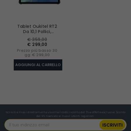
Tablet Oukitel RT2
Da 10,1 Pollici,
Mediatek MT8788,
Prezzo
Prezzo
€ 359,00
8GB RAM 128GB ROM,
base
€ 299,00
Doppia Fotocamera
Prezzo più basso 30
Da 16MP - Arancio
gg: € 299,00
AGGIUNGI AL CARRELLO
Iscriviti e ricevi direttamente via email codici sconto del 3% e offerte esclusive. Sconto
del 4% riservato ai nuovi utenti registrati.