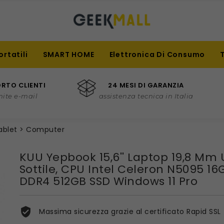
ortatili
SMART HOME
Elettronica Di Consumo
RTO CLIENTI
24 MESI DI GARANZIA
mite e-mail
assistenza tecnica in Italia
ablet
Computer
KUU Yepbook 15,6'' Laptop 19,8 Mm 
Sottile, CPU Intel Celeron N5095 16
DDR4 512GB SSD Windows 11 Pro
Massima sicurezza grazie al certificato Rapid SSL