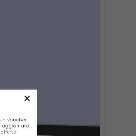
×
e un voucher
e aggiornato
offerte!