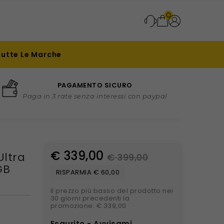
0
Tutte Le Marche
PAGAMENTO SICURO
Paga in 3 rate senza interessi con paypal
€ 339,00
Ultra
€ 399,00
GB
RISPARMIA € 60,00
Il prezzo più basso del prodotto nei
30 giorni precedenti la
promozione: € 339,00
Esaurito - Avvisami