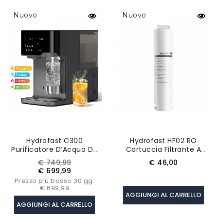
Nuovo
Nuovo
Hydrofast C300
Hydrofast HF02 RO
Purificatore D’Acqua Da
Cartuccia Filtrante A
Banco A Osmosi Inversa,
Osmosi Inversa, Per
Prezzo
Prezzo
Prezzo
€ 749,99
€ 46,00
Dispenser Di Acqua
Hydrofast W100
base
€ 699,99
Fredda E Frizzante
Prezzo più basso 30 gg:
€ 699,99
AGGIUNGI AL CARRELLO
AGGIUNGI AL CARRELLO