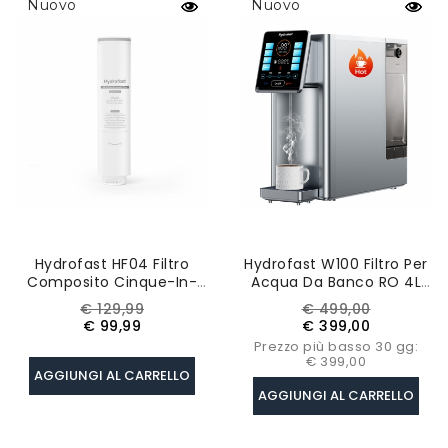
Nuovo
Nuovo
Hydrofast HF04 Filtro
Hydrofast W100 Filtro Per
Composito Cinque-In-
Acqua Da Banco RO 4L
Uno Per Purificatore
Per Uso Domestico, 8
Prezzo
Prezzo
Prezzo
Prezzo
€ 129,99
€ 499,00
D’acqua (filtro Di
Temperature, Sistema Di
base
base
€ 99,99
€ 399,00
Ricambio Per C300)
Filtrazione A 6 Stadi
Prezzo più basso 30 gg:
€ 399,00
AGGIUNGI AL CARRELLO
AGGIUNGI AL CARRELLO