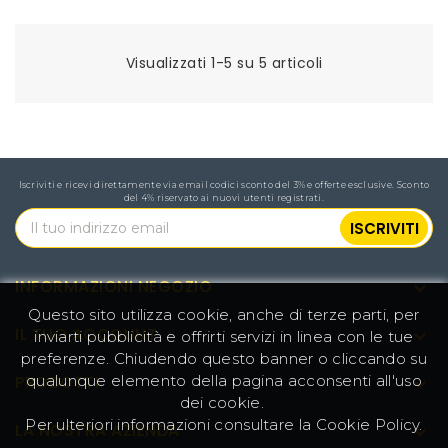
Visualizzati 1-5 su 5 articoli
Iscriviti e ricevi direttamente via email codici sconto del 3% e offerte esclusive. Sconto
del 4% riservato ai nuovi utenti registrati.
INFORMAZIONI NEGOZIO

Questo sito utilizza cookie, anche di terze parti, per
IL TUO ACCOUNT

inviarti pubblicità e offrirti servizi in linea con le tue
preferenze. Chiudendo questo banner o cliccando su
qualunque elemento della pagina acconsenti all'uso
PRODOTTI

dei cookie.
Per ulteriori informazioni consultare la
Cookie Policy
.
LA NOSTRA AZIENDA
