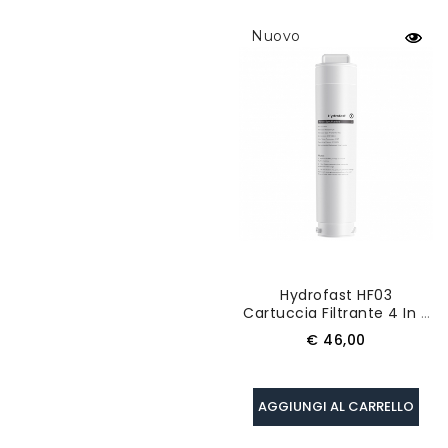
Nuovo
Hydrofast HF03
Cartuccia Filtrante 4 In 1,
Per Hydrofast W100
Prezzo
€ 46,00
AGGIUNGI AL CARRELLO