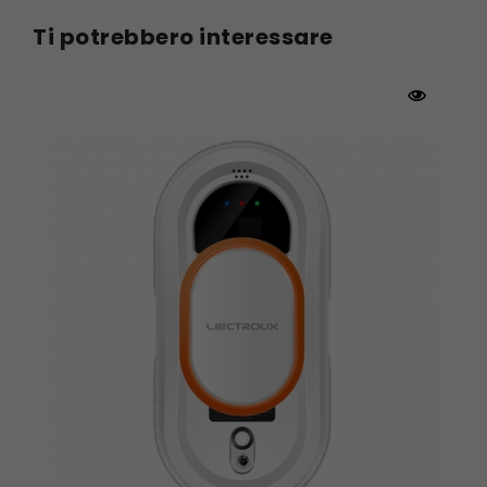
Prima N e poi Z: doppio schema di pulizia.
Ti potrebbero interessare
Controllo APP
Tutto sotto il tuo controllo. Dopo aver avviato il
pulsante di accensione della macchina, puoi
controllare il robot lavavetri LIECTROUX WS-1080
tramite l'APP mobile. L'interfaccia operativa è
semplice e facile da capire. LIECTROUX WS-1080
è applicabile su vetri di qualsiasi spessore.
Avvio con un solo pulsante
LIECTROUX WS-1080 può essere controllato in
modalità wireless attraverso una rete 2.4G e
possiede una forte penetrazione e una distanza
operativa effettiva di 15 metri. Puoi comandarlo
a distanza con un semplice tocco di dita sul
tuo cellulare mentre cucini un pasto
abbondante per la tua famiglia.
Tecnologia intelligente artificiale
LIECTROUX WS-1080 è dotato di un chip