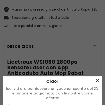
Massima sicurezza grazie al certificato Rapid SSL
Spedizione gratuita in tutta Italia
Reso possibile entro 14 giorni

DESCRIZIONE
Liectroux WS1080 2800pa
Sensore Laser con App
Anticaduta Auto Mop Robot
Aspirapolvere per Finestre
×
Ciao!
Versione UE
Iscriviti ora per ricevere un voucher sconto del 2%
e rimanere aggiornato con le nostre ultime
offerte!