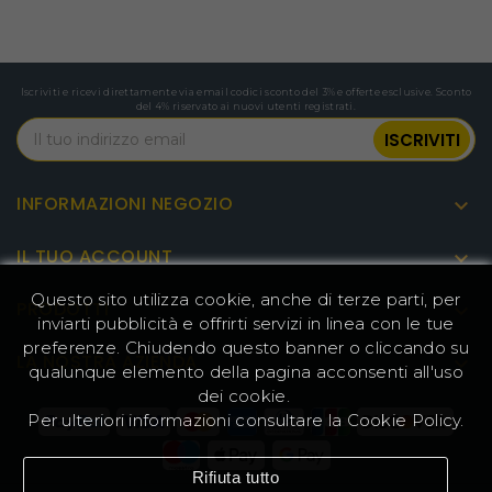
Marchio: Longer
Tipo: Tecnologia di 
Generale
Modello: LK5 PRO
Iscriviti e ricevi direttamente via email codici sconto del 3% e offerte esclusive. Sconto
del 4% riservato ai nuovi utenti registrati.
Colore: nero
01-Temperatura di ese
INFORMAZIONI NEGOZIO

02-Occupazione relat
03-Elettricità: Ingres
IL TUO ACCOUNT

50-60Hz; Uscita: 24V/
Questo sito utilizza cookie, anche di terze parti, per
PRODOTTI

04-Potenza massima
inviarti pubblicità e offrirti servizi in linea con le tue
preferenze. Chiudendo questo banner o cliccando su
LA NOSTRA AZIENDA

05-Volume di costr
qualunque elemento della pagina acconsenti all'uso
dei cookie.
06-Spessore dello st
Per ulteriori informazioni consultare la
Cookie Policy
.
07-Velocità di stamp
Rifiuta tutto
Specifiche
08-Letto riscaldato: S