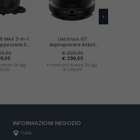
 MAX 3-In-1
Liectroux G7
CoasTee
appezzeria E
Aspirapolvere Robot
Pulito
650W Vapore,
Aspirazione 6500Pa
Cordless P
zzo
Prezzo
Prezzo
Prezzo
Pr
29,00
€ 329,00
€ 
spirazione,
Navigazione Laser
Minuti D
se
base
ba
9,00
€ 299,00
€ 
erbatoio -
Navigazion
 basso 30 gg:
Prezzo più basso 30 gg:
Prezzo pi
anco
99,00
€ 299,00
€ 
AL CARRELLO
AGGIUNGI AL CARRELLO
AGGIUNGI
INFORMAZIONI NEGOZIO
Italia