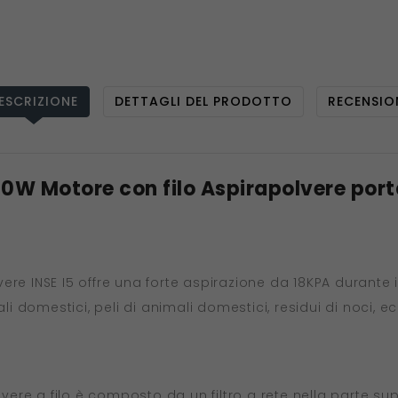
ESCRIZIONE
DETTAGLI DEL PRODOTTO
RECENSIO
00W Motore con filo Aspirapolvere port
e INSE I5 offre una forte aspirazione da 18KPA durante il l
li domestici, peli di animali domestici, residui di noci, e
lvere a filo è composto da un filtro a rete nella parte sup