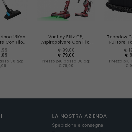
azione 18Kpa
Vactidy Blitz C8,
Teendow C6
e Con Filo
Aspirapolvere Con Filo,
Pulitore T
 Portatile 1L
Motore Turbo 600W,
Tappeto, 1
zo
Prezzo
Prezzo
Prezzo
Pre
9,99
€ 99,00
€ 1
ere – Blu
Aspirazione 60000Pa,
12000Pa A
e
base
ba
5,09
€ 79,00
€ 9
Peso Leggero 1,7 Kg
Doppio S
asso 30 gg:
Prezzo più basso 30 gg:
Prezzo più
Bi
,09
€ 79,00
€ 
L CARRELLO
AGGIUNGI AL CARRELLO
AGGIUNGI 
I
LA NOSTRA AZIENDA
Spedizione e consegna