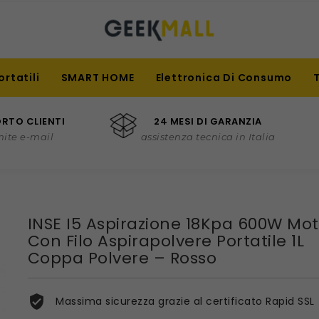
ortatili
SMART HOME
Elettronica Di Consumo
RTO CLIENTI
24 MESI DI GARANZIA
mite e-mail
assistenza tecnica in Italia
INSE I5 Aspirazione 18Kpa 600W Mo
Con Filo Aspirapolvere Portatile 1L
Coppa Polvere – Rosso
Massima sicurezza grazie al certificato Rapid SSL