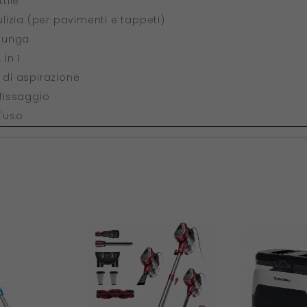
ttile
pulizia (per pavimenti e tappeti)
 lunga
 in 1
 di aspirazione
 fissaggio
d'uso
Nuovo
Nuovo