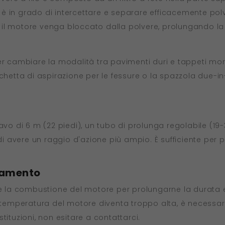
, è in grado di intercettare e separare efficacemente polve
he il motore venga bloccato dalla polvere, prolungando la
er cambiare la modalità tra pavimenti duri e tappeti mor
cchetta di aspirazione per le fessure o la spazzola due-
vo di 6 m (22 piedi), un tubo di prolunga regolabile (19-3
 di avere un raggio d'azione più ampio. È sufficiente per 
ldamento
ne la combustione del motore per prolungarne la durata 
mperatura del motore diventa troppo alta, è necessario
tituzioni, non esitare a contattarci.