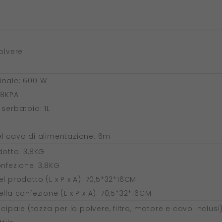
olvere
nale: 600 W
18KPA
serbatoio: 1L
B
l cavo di alimentazione: 6m
dotto: 3,8KG
nfezione: 3,8KG
l prodotto (L x P x A): 70,5*32*16CM
lla confezione (L x P x A): 70,5*32*16CM
ncipale (tazza per la polvere, filtro, motore e cavo inclusi