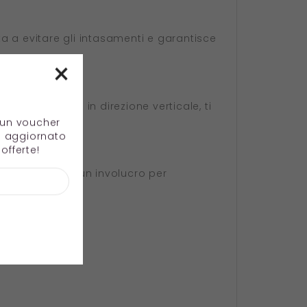
iuta a evitare gli intasamenti e garantisce
×
i inclina di 90° in direzione verticale, ti
e un voucher
e aggiornato
offerte!
ssura, oltre a un involucro per