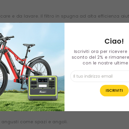
ccare e da lavare. Il filtro in spugna ad alta efficienza a
normale filtro HEPA.
Ciao!
irezione orizzontale, e il tubo telescopico in metallo, che s
Iscriviti ora per ricever
vano o il letto.
sconto del 2% e rimaner
i spazio
con le nostre ultime 
sori per riporre comodamente la spazzola e una lunga fe
tazione da 20 piedi.
 (come il divano, il letto, ecc.).
i e angusti come spazi e angoli.