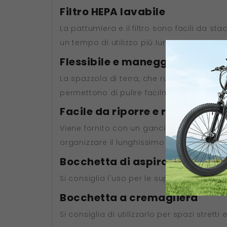
Filtro HEPA lavabile
La pattumiera e il filtro sono facili da sta
un tempo di utilizzo più lungo rispetto al 
Flessibile e maneggevole
La spazzola di terra, che ruota di 180° in d
permettono di pulire facilmente sotto il di
Facile da riporre e risparmio d
Viene fornito con un gancio per gli acces
organizzare il lunghissimo cavo di alimen
Bocchetta di aspirazione
Si consiglia l'uso per le superfici in tessuto
Bocchetta a cremagliera
Si consiglia di utilizzarlo per spazi strett