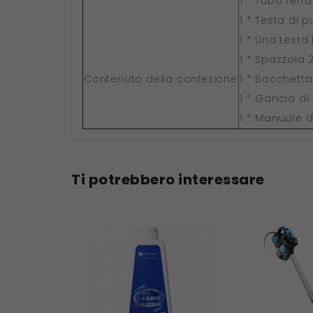
1 * Tubo retra
1 * Testa di 
1 * Una testa
1 * Spazzola 2
Contenuto della confezione
1 * Bocchetta
1 * Gancio di
1 * Manuale 
Ti potrebbero interessare
Nuovo