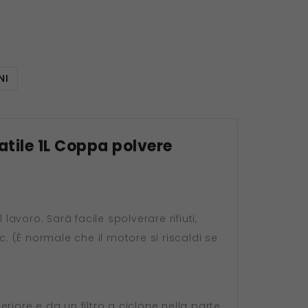
NI
atile 1L Coppa polvere
avoro. Sarà facile spolverare rifiuti,
cc. (È normale che il motore si riscaldi se
eriore e da un filtro a ciclone nella parte