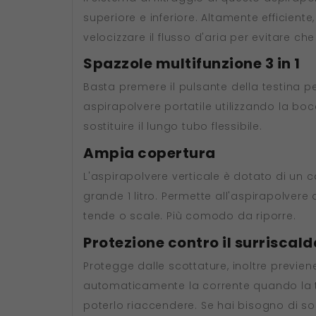
superiore e inferiore. Altamente efficiente
velocizzare il flusso d'aria per evitare c
Spazzole multifunzione 3 in 1
Basta premere il pulsante della testina p
aspirapolvere portatile utilizzando la bo
sostituire il lungo tubo flessibile.
Ampia copertura
L'aspirapolvere verticale è dotato di un ca
grande 1 litro. Permette all'aspirapolvere
tende o scale. Più comodo da riporre.
Protezione contro il surrisca
Protegge dalle scottature, inoltre previe
automaticamente la corrente quando la te
poterlo riaccendere. Se hai bisogno di sos