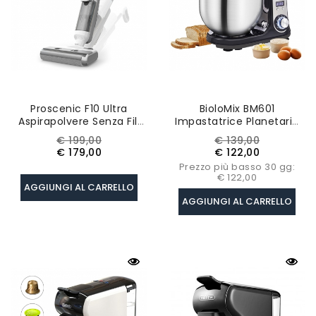
Proscenic F10 Ultra
BioloMix BM601
Aspirapolvere Senza Fili
Impastatrice Planetaria
3-In-1 Lavapavimenti
Da Cucina Da 1200W ,
Prezzo
Prezzo
Prezzo
Prezzo
€ 199,00
€ 139,00
Wet & Dry, Autonomia 60
Capacità 6L, Ciotola In
base
base
€ 179,00
€ 122,00
Minuti, Doppio Serbatoio
Acciaio Inox - Nero
Prezzo più basso 30 gg:
1,3L
€ 122,00
AGGIUNGI AL CARRELLO
AGGIUNGI AL CARRELLO