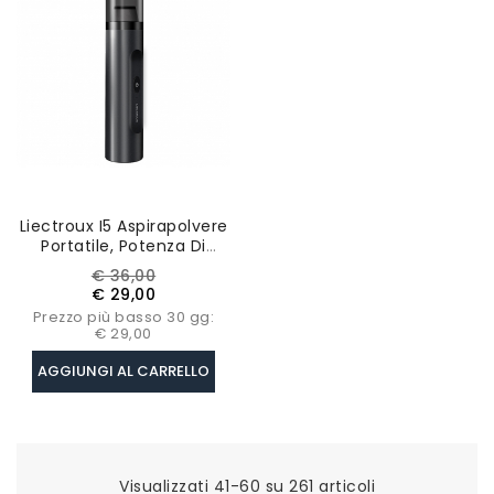
Liectroux I5 Aspirapolvere
Portatile, Potenza Di
Aspirazione 12.000Pa,
Prezzo
Prezzo
€ 36,00
Batteria 2500 MAh,
base
€ 29,00
Autonomia Fino A 35
Prezzo più basso 30 gg:
Minuti - Nero
€ 29,00
AGGIUNGI AL CARRELLO
Visualizzati 41-60 su 261 articoli