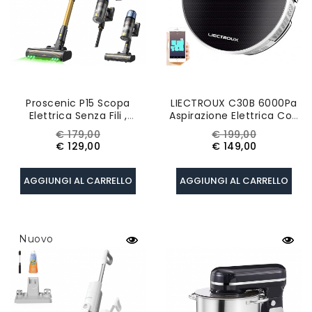
Proscenic P15 Scopa
LIECTROUX C30B 6000Pa
Elettrica Senza Fili ,
Aspirazione Elettrica Con
Aspirazione Potente
Serbatoio D'acqua E AI
Prezzo
Prezzo
Prezzo
Prezzo
€ 179,00
€ 199,00
50kPa 580W, Autonomia
Map Navigation WiFi App
base
base
€ 129,00
€ 149,00
70min, Spazzola
Robot Aspirapolvere
Antigroviglio - Oro
Versione UE
AGGIUNGI AL CARRELLO
AGGIUNGI AL CARRELLO
Nuovo