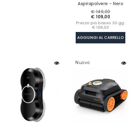
Aspirapolvere - Nero
Prezzo
Prezzo
€ 149,00
base
€ 109,00
Prezzo più basso 30 gg:
€ 109,00
AGGIUNGI AL CARRELLO
Nuovo