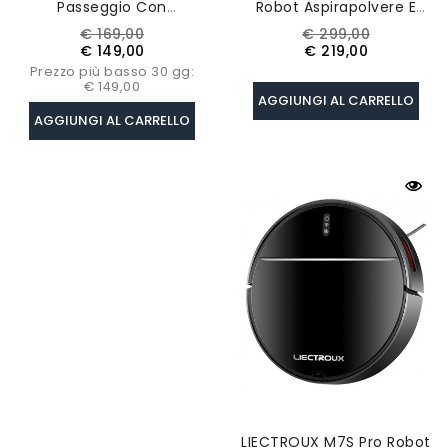
Passeggio Con
Robot Aspirapolvere E
Inclinazione, Tapis
Toelettatura Per Animali,
Prezzo
Prezzo
Prezzo
Prezzo
€ 169,00
€ 299,00
Roulant Sotto La
Aspirazione 6000 Pa,
base
base
€ 149,00
€ 219,00
Scrivania Da 2,5 HP Con
Pulizia A Mani Libere Per
Prezzo più basso 30 gg:
Telecomando
70 Giorni
€ 149,00
AGGIUNGI AL CARRELLO
AGGIUNGI AL CARRELLO
LIECTROUX M7S Pro Robot