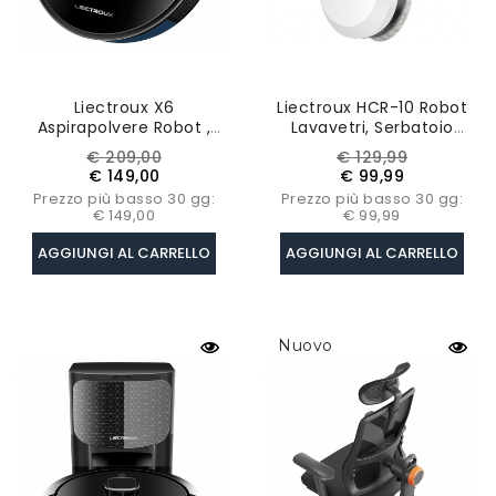
Liectroux X6
Liectroux HCR-10 Robot
Aspirapolvere Robot ,
Lavavetri, Serbatoio
Aspirazione 6500Pa,
Dell'acqua Da 30 Ml,
Prezzo
Prezzo
Prezzo
Prezzo
€ 209,00
€ 129,99
Navigazione Laser LDS
Ultrasottile Da 6,8 Cm,
base
base
€ 149,00
€ 99,99
2800 Pa - Bianco
Prezzo più basso 30 gg:
Prezzo più basso 30 gg:
€ 149,00
€ 99,99
AGGIUNGI AL CARRELLO
AGGIUNGI AL CARRELLO
Nuovo