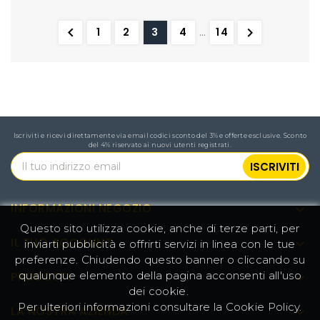


1
2
3
4
…
14
Iscriviti e ricevi direttamente via email codici sconto del 3% e offerte esclusive. Sconto
del 4% riservato ai nuovi utenti registrati.
INFORMAZIONI NEGOZIO

Questo sito utilizza cookie, anche di terze parti, per
IL TUO ACCOUNT

inviarti pubblicità e offrirti servizi in linea con le tue
preferenze. Chiudendo questo banner o cliccando su
qualunque elemento della pagina acconsenti all'uso
PRODOTTI

dei cookie.
Per ulteriori informazioni consultare la
Cookie Policy
.
LA NOSTRA AZIENDA
