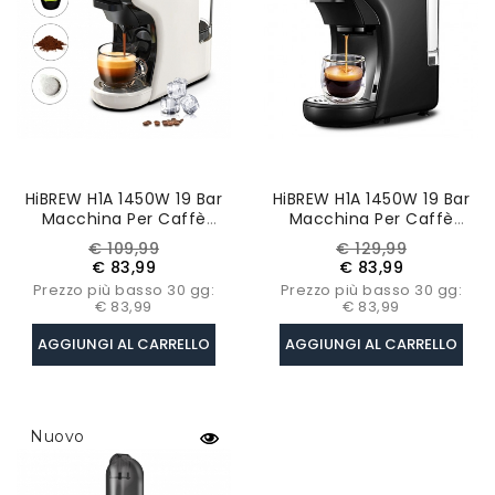
HiBREW H1A 1450W 19 Bar
HiBREW H1A 1450W 19 Bar
Macchina Per Caffè
Macchina Per Caffè
Espresso-Bianco
Espresso Macchina Per
Prezzo
Prezzo
Prezzo
Prezzo
€ 109,99
€ 129,99
Caffè Caldo/freddo A
base
base
€ 83,99
€ 83,99
Capsule Multiple 4 In 1 -
Prezzo più basso 30 gg:
Prezzo più basso 30 gg:
Nero
€ 83,99
€ 83,99
AGGIUNGI AL CARRELLO
AGGIUNGI AL CARRELLO
Nuovo