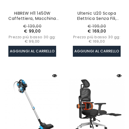
HiBREW H11 1450W
Ultenic U20 Scopa
Caffettiera, Macchina
Elettrica Senza Fili,
Per Caffè Espresso
Potenza Di Aspirazione
Prezzo
Prezzo
Prezzo
Prezzo
€ 139,00
€ 199,00
Semiautomatica A 19 Bar,
55KPa, Autonomia Fino A
base
base
€ 99,00
€ 169,00
Polvere ESE POD Doppio
60 Minuti, Tubo
Prezzo più basso 30 gg:
Prezzo più basso 30 gg:
Uso, Acqua Calda
Pieghevole
€ 99,00
€ 169,00
AGGIUNGI AL CARRELLO
AGGIUNGI AL CARRELLO