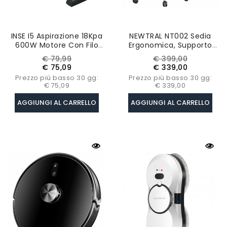
INSE I5 Aspirazione 18Kpa
NEWTRAL NT002 Sedia
600W Motore Con Filo
Ergonomica, Supporto
Aspirapolvere Portatile 1L
Lombare Adattivo,
Prezzo
Prezzo
Prezzo
Prezzo
€ 79,99
€ 399,00
Coppa Polvere – Blu
Bracciolo Regolabile,
base
base
€ 75,09
€ 339,00
Poggiapiedi
Prezzo più basso 30 gg:
Prezzo più basso 30 gg:
€ 75,09
€ 339,00
AGGIUNGI AL CARRELLO
AGGIUNGI AL CARRELLO