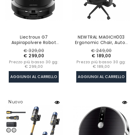
Liectroux G7
NEWTRAL MAGICH003
Aspirapolvere Robot
Ergonomic Chair, Auto-
Aspirazione 6500Pa
Following Backrest,
Prezzo
Prezzo
Prezzo
Prezzo
€ 329,00
€ 249,00
Navigazione Laser
Adaptive Lower Back
base
base
€ 299,00
€ 189,00
Support, Adjustable
Prezzo più basso 30 gg:
Prezzo più basso 30 gg:
Headrest Seat Depth, 3D
€ 299,00
€ 189,00
Arm
AGGIUNGI AL CARRELLO
AGGIUNGI AL CARRELLO
Nuovo