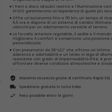
I freni a disco idraulici reattivi e l'illuminazione cer
StVZO garantiscono un'esperienza di guida più sicu
Offre un'autonomia fino a 110 km, un tempo di ricar
6,5 ore e dispone di un sistema di cambio Shimano
velocità per un adattamento versatile al terreno.
La forcella anteriore regolabile, il sedile e il manubr
migliorano il comfort e consentono una posizione 
personalizzata.
Con pneumatici da 26“x2,1” che offrono un'ottima
aderenza e adattabilità e un telaio in lega di allum
resistente con grado di impermeabilità IPX4, è pro
affrontare diverse condizioni atmosferiche e strada
Massima sicurezza grazie al certificato Rapid SSL
Spedizione gratuita in tutta Italia
Reso possibile entro 14 giorni
