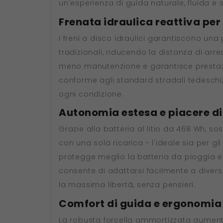
un'esperienza di guida naturale, fluida e 
Frenata idraulica reattiva pe
I freni a disco idraulici garantiscono una
tradizionali, riducendo la distanza di arre
meno manutenzione e garantisce prestazion
conforme agli standard stradali tedeschi,
ogni condizione.
Autonomia estesa e piacere d
Grazie alla batteria al litio da 468 Wh, sos
con una sola ricarica - l'ideale sia per g
protegge meglio la batteria da pioggia e
consente di adattarsi facilmente a divers
la massima libertà, senza pensieri.
Comfort di guida e ergonomia 
La robusta forcella ammortizzata aumenta