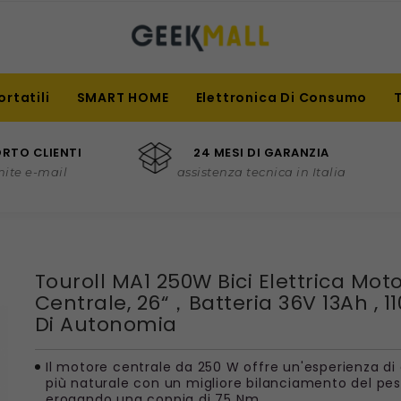
ortatili
SMART HOME
Elettronica Di Consumo
RTO CLIENTI
24 MESI DI GARANZIA
mite e-mail
assistenza tecnica in Italia
Touroll MA1 250W Bici Elettrica Mot
Centrale, 26“，batteria 36V 13Ah , 1
Di Autonomia
Il motore centrale da 250 W offre un'esperienza di
più naturale con un migliore bilanciamento del pes
erogando una coppia di 75 Nm .