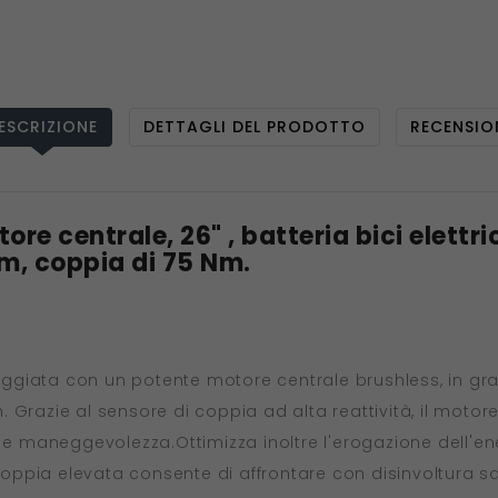
ESCRIZIONE
DETTAGLI DEL PRODOTTO
RECENSIO
tore centrale, 26" , batteria bici elettr
km, coppia di 75 Nm.
uipaggiata con un potente motore centrale brushless, in 
 Grazie al sensore di coppia ad alta reattività, il motor
 e maneggevolezza.Ottimizza inoltre l'erogazione dell'ener
ia elevata consente di affrontare con disinvoltura salite