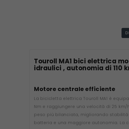
D
Touroll MA1 bici elettrica mo
idraulici , autonomia di 110 
Motore centrale efficiente
La bicicletta elettrica Touroll MA1 è eq
Nm e raggiungere una velocità di 25 km/h.
peso più bilanciata, migliorando stabilità
batteria e una maggiore autonomia. La copp