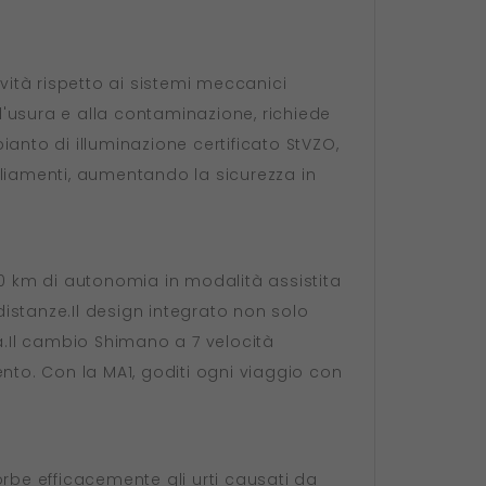
vità rispetto ai sistemi meccanici
all'usura e alla contaminazione, richiede
anto di illuminazione certificato StVZO,
gliamenti, aumentando la sicurezza in
a 110 km di autonomia in modalità assistita
distanze.Il design integrato non solo
.Il cambio Shimano a 7 velocità
nto. Con la MA1, goditi ogni viaggio con
be efficacemente gli urti causati da