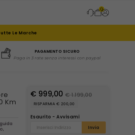
0
Tutte Le Marche
PAGAMENTO SICURO
Paga in 3 rate senza interessi con paypal
€ 999,00
ore
€ 1.199,00
10 Km
RISPARMIA € 200,00
Esaurito - Avvisami
 guida
Invia
o,