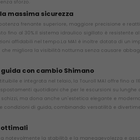
senza sforzo.
r la massima sicurezza
 potenza frenante superiore, maggiore precisione e reatti
sto fino al 30%.Il sistema idraulico sigillato è resistente 
i affidabili nel tempo.La MA1 è inoltre dotata di un impi
 che migliora la visibilità notturna senza causare abba
i guida con cambio Shimano
tituibile e integrata nel telaio, la Touroll MA1 offre fino 
li spostamenti quotidiani che per le escursioni su lunghe 
 schizzi, ma dona anche un'estetica elegante e moderna
e condizioni di guida, combinando versatilità e divertime
ottimali
 notevolmente la stabilità e la maneggevolezza e assor