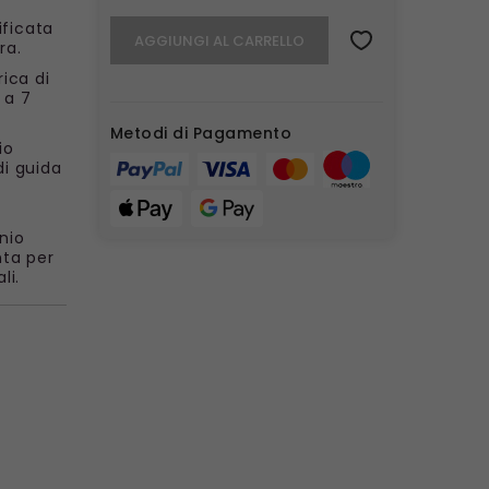
tificata
AGGIUNGI AL CARRELLO
ra.
ica di
 a 7
Metodi di Pagamento
io
di guida
inio
nta per
li.