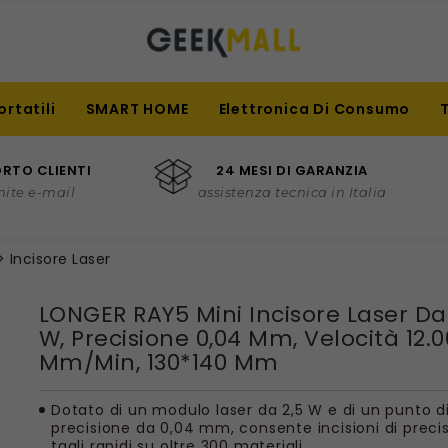
ortatili
SMART HOME
Elettronica Di Consumo
RTO CLIENTI
24 MESI DI GARANZIA
mite e-mail
assistenza tecnica in Italia
Incisore Laser
LONGER RAY5 Mini Incisore Laser Da
W, Precisione 0,04 Mm, Velocità 12.
Mm/min, 130*140 Mm
Dotato di un modulo laser da 2,5 W e di un punto di
precisione da 0,04 mm, consente incisioni di preci
tagli rapidi su oltre 300 materiali.