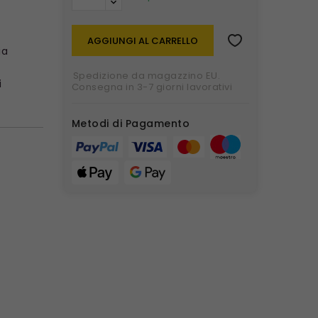
AGGIUNGI AL CARRELLO
ia
Spedizione da magazzino EU.
i
Consegna in 3-7 giorni lavorativi
Metodi di Pagamento