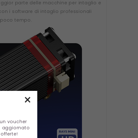
ggior parte delle macchine per intaglio e
 i software di intaglio professionali
no poco tempo.
×
e un voucher
e aggiornato
offerte!