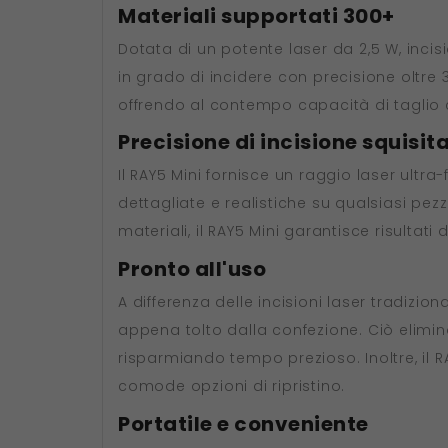
Materiali supportati 300+
Dotata di un potente laser da 2,5 W, incis
in grado di incidere con precisione oltre 3
offrendo al contempo capacità di taglio
Precisione di incisione squisit
Il RAY5 Mini fornisce un raggio laser ultra
dettagliate e realistiche su qualsiasi pez
materiali, il RAY5 Mini garantisce risultati
Pronto all'uso
A differenza delle incisioni laser tradizi
appena tolto dalla confezione. Ciò elimi
risparmiando tempo prezioso. Inoltre, il RA
comode opzioni di ripristino.
Portatile e conveniente