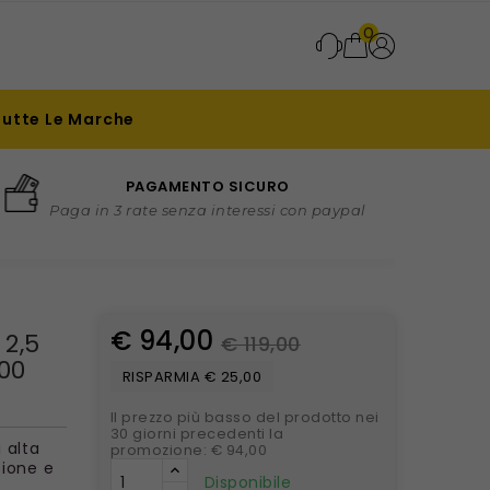
0
Tutte Le Marche
PAGAMENTO SICURO
Paga in 3 rate senza interessi con paypal
€ 94,00
 2,5
€ 119,00
000
RISPARMIA € 25,00
Il prezzo più basso del prodotto nei
30 giorni precedenti la
 alta
promozione: € 94,00
sione e
Disponibile