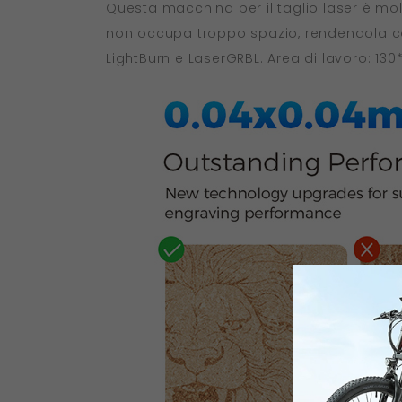
Questa macchina per il taglio laser è mo
non occupa troppo spazio, rendendola co
LightBurn e LaserGRBL. Area di lavoro: 13