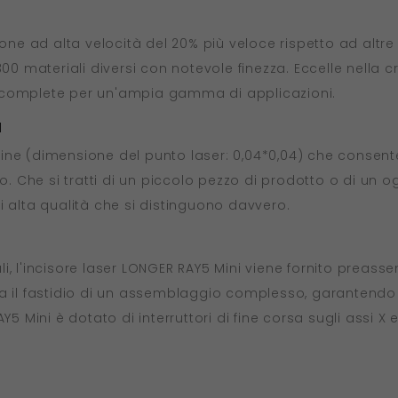
ione ad alta velocità del 20% più veloce rispetto ad altr
00 materiali diversi con notevole finezza. Eccelle nella cre
 complete per un'ampia gamma di applicazioni.
a
-fine (dimensione del punto laser: 0,04*0,04) che consente 
zo. Che si tratti di un piccolo pezzo di prodotto o di un o
 di alta qualità che si distinguono davvero.
onali, l'incisore laser LONGER RAY5 Mini viene fornito pre
na il fastidio di un assemblaggio complesso, garantendo
Y5 Mini è dotato di interruttori di fine corsa sugli assi X 