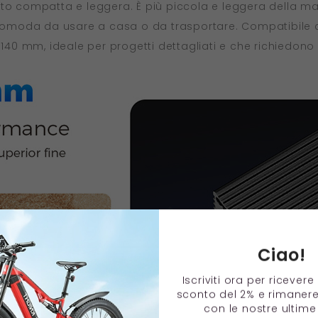
lto compatta e leggera. È più piccola e leggera della ma
moda da usare a casa o da trasportare. Compatibile con
0*140 mm, ideale per progetti dettagliati e che richiedo
Ciao!
Iscriviti ora per ricever
sconto del 2% e rimaner
con le nostre ultime 