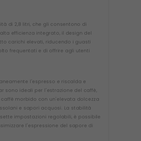
di 2,8 litri, che gli consentono di
ta efficienza integrato, il design del
o carichi elevati, riducendo i guasti
 frequentati e di offrire agli utenti
aneamente l'espresso e riscalda e
r sono ideali per l'estrazione del caffè,
i caffè morbido con un'elevata dolcezza
ssolani e sapori acquosi. La stabilità
ette impostazioni regolabili, è possibile
assimizzare l'espressione del sapore di