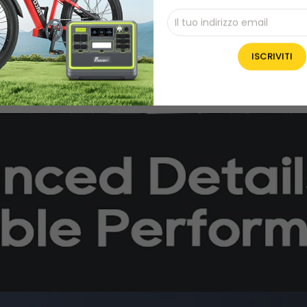
potente, ma anche elegante e compatta, il che la rende 
storante. Non occupa troppo spazio, ma offre ampio spaz
on solo offre funzionalità di livello commerciale, ma agg