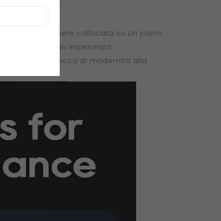
perfetta per essere collocata su un piano
io di manovra e un'esperienza
iunge anche un tocco di modernità alla