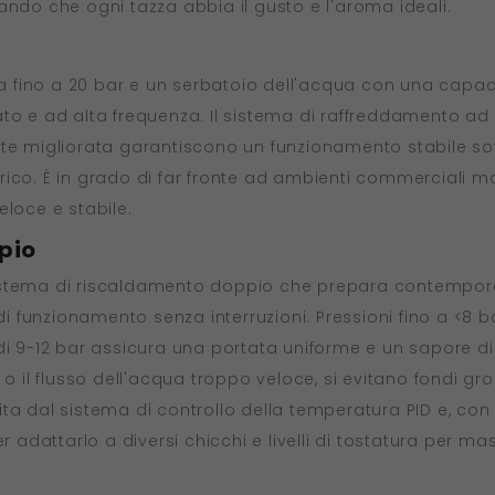
ando che ogni tazza abbia il gusto e l'aroma ideali.
ino a 20 bar e un serbatoio dell'acqua con una capacità 
o e ad alta frequenza. Il sistema di raffreddamento ad al
te migliorata garantiscono un funzionamento stabile sott
co. È in grado di far fronte ad ambienti commerciali molto
eloce e stabile.
pio
sistema di riscaldamento doppio che prepara contempor
di funzionamento senza interruzioni. Pressioni fino a <8 ba
 di 9-12 bar assicura una portata uniforme e un sapore d
 o il flusso dell'acqua troppo veloce, si evitano fondi gro
a dal sistema di controllo della temperatura PID e, con s
r adattarlo a diversi chicchi e livelli di tostatura per m