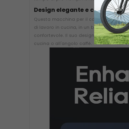
Design elegante e compatto
Questa macchina per il caffè non è solo 
di lavoro in cucina, in un bar o in un ri
confortevole. Il suo design sofisticato n
cucina o all'angolo caffè.