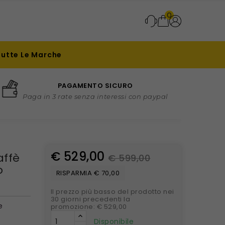
0
Tutte Le Marche
PAGAMENTO SICURO
Paga in 3 rate senza interessi con paypal
€ 529,00
affè
€ 599,00
o
RISPARMIA € 70,00
Il prezzo più basso del prodotto nei
30 giorni precedenti la
e
promozione: € 529,00
Disponibile