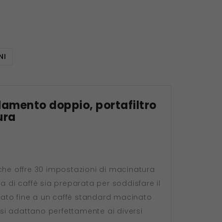
NI
damento doppio, portafiltro
ura
he offre 30 impostazioni di macinatura
a di caffè sia preparata per soddisfare il
nato fine a un caffè standard macinato
si adattano perfettamente ai diversi