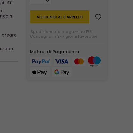
 litri
la
ndo si
AGGIUNGI AL CARRELLO
Spedizione da magazzino EU.
i creare
Consegna in 3-7 giorni lavorativi
screen
Metodi di Pagamento