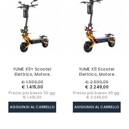
YUME X11+ Scooter
YUME X11 Scooter
Elettrico, Motore
Elettrico, Motore
3000W*2, Batteria 60V
3000W*2, Batteria 60V
Prezzo
Prezzo
Prezzo
Prezzo
€ 1.599,00
€ 2.599,00
27Ah, Pneumatici Da 11
30Ah, Pneumatici Grassi
base
base
€ 1.415,00
€ 2.249,00
Pollici, Indicatore Di
Da 11 Pollici Off-Road,
Prezzo più basso 30 gg:
Prezzo più basso 30 gg:
Direzione, Chiave NFC
Velocità Massima 50mph
€ 1.415,00
€ 2.249,00
AGGIUNGI AL CARRELLO
AGGIUNGI AL CARRELLO