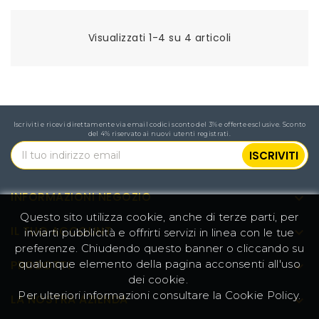
Visualizzati 1-4 su 4 articoli
Iscriviti e ricevi direttamente via email codici sconto del 3% e offerte esclusive. Sconto
del 4% riservato ai nuovi utenti registrati.
INFORMAZIONI NEGOZIO

Questo sito utilizza cookie, anche di terze parti, per
IL TUO ACCOUNT

inviarti pubblicità e offrirti servizi in linea con le tue
preferenze. Chiudendo questo banner o cliccando su
qualunque elemento della pagina acconsenti all'uso
PRODOTTI

dei cookie.
Per ulteriori informazioni consultare la
Cookie Policy
.
LA NOSTRA AZIENDA
