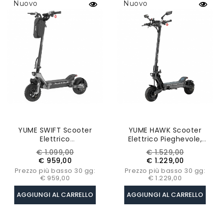
Nuovo
Nuovo
YUME SWIFT Scooter
YUME HAWK Scooter
Elettrico
Elettrico Pieghevole,
Pieghevole,motore Da
10x3.15" Pneumatici
Prezzo
Prezzo
Prezzo
Prezzo
€ 1.099,00
€ 1.529,00
1200W , Batteria Da 48V
Tubeless Per Tutti I
base
base
€ 959,00
€ 1.229,00
22,5Ah
Terreni, Motore 1200W*2,
Prezzo più basso 30 gg:
Prezzo più basso 30 gg:
Batteria 60V 22.5Ah
€ 959,00
€ 1.229,00
AGGIUNGI AL CARRELLO
AGGIUNGI AL CARRELLO