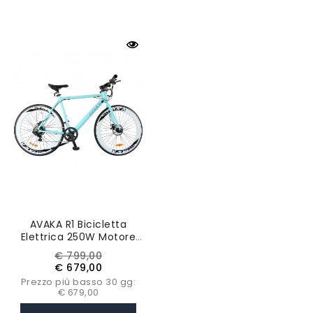
AVAKA R1 Bicicletta
Elettrica 250W Motore
Batteria 9Ah- Blu Opaco
Prezzo
Prezzo
€ 799,00
base
€ 679,00
Prezzo più basso 30 gg:
€ 679,00