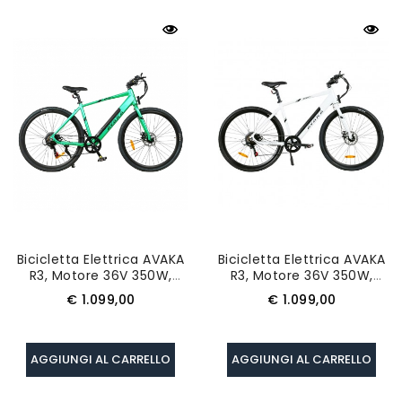
Bicicletta Elettrica AVAKA
Bicicletta Elettrica AVAKA
R3, Motore 36V 350W,
R3, Motore 36V 350W,
Batteria 12,5Ah, Velocità
Batteria 12,5Ah, Velocità
Prezzo
Prezzo
€ 1.099,00
€ 1.099,00
Massima 32km/h,
Massima 32km/h,
Autonomia 70km - Verde
Autonomia 70km -
Bianco
AGGIUNGI AL CARRELLO
AGGIUNGI AL CARRELLO