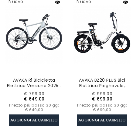
Nuovo
Nuovo
AVAKA R1 Bicicletta
AVAKA BZ20 PLUS Bici
Elettrica Versione 2025 ,
Elettrica Pieghevole,
Motore 250W, Batteria
Batteria 48V 18.2Ah,
Prezzo
Prezzo
Prezzo
Prezzo
€ 799,00
€ 999,00
36V 7,8Ah, Pneumatici
Ruota Monopezzo -
base
base
€ 649,00
€ 699,00
700C, Velocità Massima
Bianco
Prezzo più basso 30 gg:
Prezzo più basso 30 gg:
32km/h - Bianco
€ 649,00
€ 699,00
AGGIUNGI AL CARRELLO
AGGIUNGI AL CARRELLO