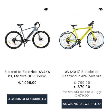
Bicicletta Elettrica AVAKA
AVAKA R1 Bicicletta
R3, Motore 36V 350W,
Elettrica 250W Motore
Batteria 12,5Ah, Velocità
Batteria 9Ah- Verde
Prezzo
Prezzo
Prezzo
€ 1.099,00
€ 799,00
Massima 32km/h,
base
€ 679,00
Autonomia 70km - Grigio
Prezzo più basso 30 gg:
€ 679,00
AGGIUNGI AL CARRELLO
AGGIUNGI AL CARRELLO