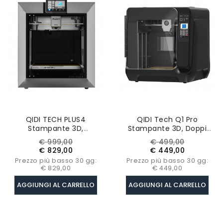
QIDI TECH PLUS4
QIDI Tech Q1 Pro
Stampante 3D,
Stampante 3D, Doppi
Telecamera 1080P,
Motori Z, Riscaldamento
Prezzo
Prezzo
Prezzo
Prezzo
€ 999,00
€ 499,00
305*305*280 Mm, Ugello
Della Camera A 60℃,
base
base
€ 829,00
€ 449,00
Composito Multimetallo
Stampa A 350°C, Hot-
Prezzo più basso 30 gg:
Prezzo più basso 30 gg:
End Trimetallico
€ 829,00
€ 449,00
AGGIUNGI AL CARRELLO
AGGIUNGI AL CARRELLO