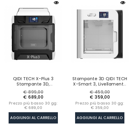
QIDI TECH X-Plus 3
Stampante 3D QIDI TECH
Stampante 3D,
X-Smart 3, Livellamento
Livellamento
Automatico, Velocità Di
Prezzo
Prezzo
Prezzo
Prezzo
€ 899,00
€ 459,00
Automatico, Velocità Di
Stampa 500 Mm/s,
base
base
€ 689,00
€ 359,00
Stampa 600 Mm/s,
Scheda HF, 175*180*170
Prezzo più basso 30 gg:
Prezzo più basso 30 gg:
Scheda HF, 280*280*270
Mm
€ 689,00
€ 359,00
Mm
AGGIUNGI AL CARRELLO
AGGIUNGI AL CARRELLO