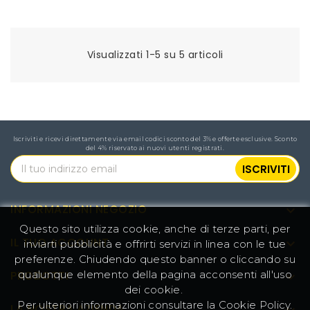
Visualizzati 1-5 su 5 articoli
Iscriviti e ricevi direttamente via email codici sconto del 3% e offerte esclusive. Sconto
del 4% riservato ai nuovi utenti registrati.
INFORMAZIONI NEGOZIO

Questo sito utilizza cookie, anche di terze parti, per
IL TUO ACCOUNT

inviarti pubblicità e offrirti servizi in linea con le tue
preferenze. Chiudendo questo banner o cliccando su
qualunque elemento della pagina acconsenti all'uso
PRODOTTI

dei cookie.
Per ulteriori informazioni consultare la
Cookie Policy
.
LA NOSTRA AZIENDA