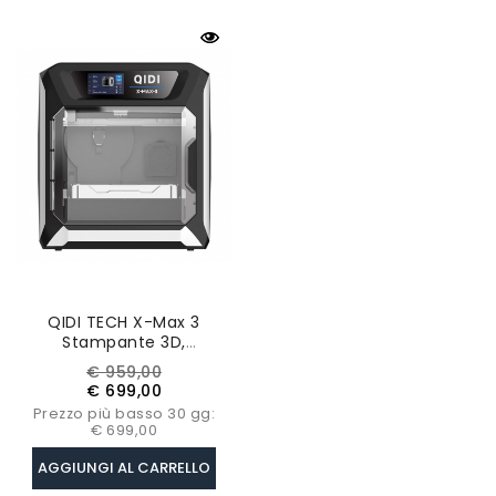
QIDI TECH X-Max 3
Stampante 3D,
Livellamento
Prezzo
Prezzo
€ 959,00
Automatico, Velocità Di
base
€ 699,00
Stampa 600 Mm/s,
Prezzo più basso 30 gg:
Scheda HF, 325*325*315
€ 699,00
Mm
AGGIUNGI AL CARRELLO