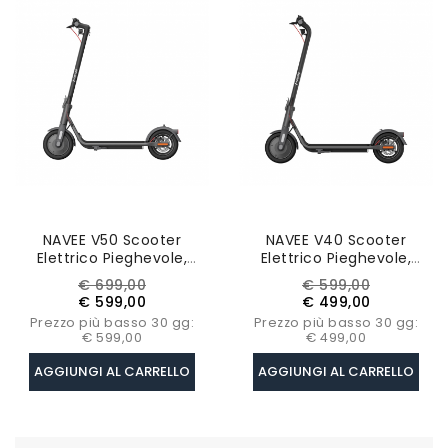
NAVEE V50 Scooter
NAVEE V40 Scooter
Elettrico Pieghevole,
Elettrico Pieghevole,
Pneumatici Da 10 Pollici,
Pneumatici Da 10 Pollici,
Prezzo
Prezzo
Prezzo
Prezzo
€ 699,00
€ 599,00
Motore Da 560W,
Motore Da 525W,
base
base
€ 599,00
€ 499,00
Certificazione ABE,
Certificazione ABE,
Prezzo più basso 30 gg:
Prezzo più basso 30 gg:
Autonomia Di 50 Km
Chilometraggio Di 40 Km
€ 599,00
€ 499,00
AGGIUNGI AL CARRELLO
AGGIUNGI AL CARRELLO