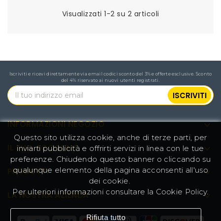
Visualizzati 1-2 su 2 articoli
Iscriviti e ricevi direttamente via email codici sconto del 3% e offerte esclusive. Sconto
del 4% riservato ai nuovi utenti registrati.
INFORMAZIONI NEGOZIO

Questo sito utilizza cookie, anche di terze parti, per
IL TUO ACCOUNT

inviarti pubblicità e offrirti servizi in linea con le tue
preferenze. Chiudendo questo banner o cliccando su
qualunque elemento della pagina acconsenti all'uso
PRODOTTI

dei cookie.
Per ulteriori informazioni consultare la
Cookie Policy
.
LA NOSTRA AZIENDA

Rifiuta tutto