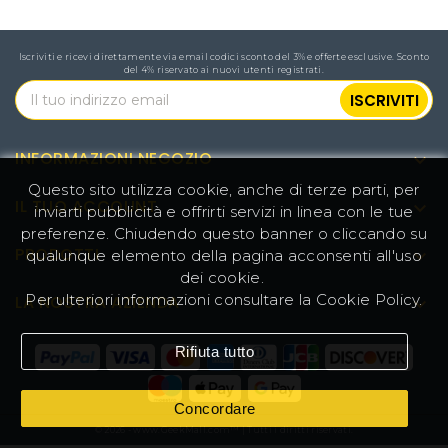
Iscriviti e ricevi direttamente via email codici sconto del 3% e offerte esclusive. Sconto
del 4% riservato ai nuovi utenti registrati.
INFORMAZIONI NEGOZIO

Questo sito utilizza cookie, anche di terze parti, per
IL TUO ACCOUNT

inviarti pubblicità e offrirti servizi in linea con le tue
preferenze. Chiudendo questo banner o cliccando su
PRODOTTI

qualunque elemento della pagina acconsenti all'uso
dei cookie.
Per ulteriori informazioni consultare la
Cookie Policy
.
LA NOSTRA AZIENDA

Rifiuta tutto
Concordare
© 2026 - www.GeekMall.com™ | Tutti i diritti riservati.